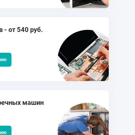
 - от 540 руб.
цию
оечных машин
цию