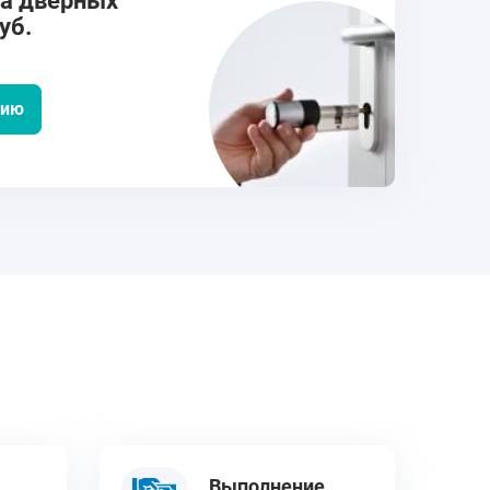
на дверных
уб.
цию
Выполнение