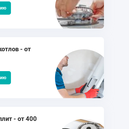
цию
отлов - от
цию
лит - от 400