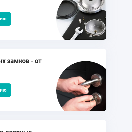
цию
х замков - от
цию