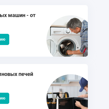
ых машин - от
цию
лновых печей
цию