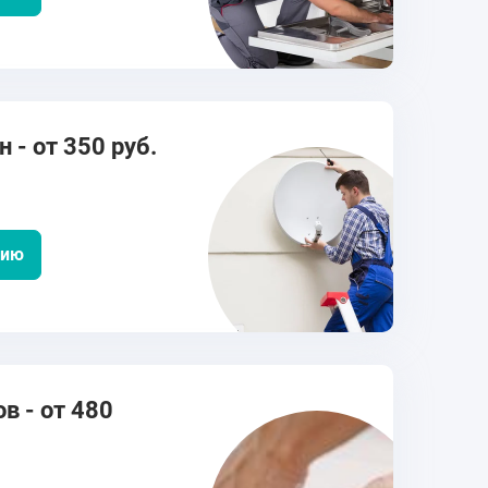
 - от 350 руб.
цию
в - от 480