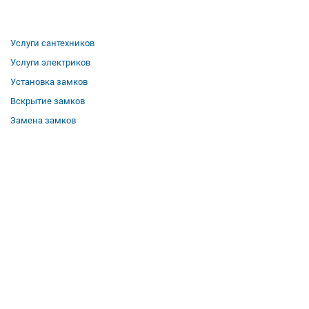
Услуги сантехников
Услуги электриков
Установка замков
Вскрытие замков
Замена замков
О компании
Гарантии
Отзывы
Вакансии
Контакты
Все услуги
Полезная информация
Где мы работаем