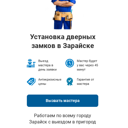
Установка дверных
замков в Зарайске
Выезд
Мастер будет
мастера в
у вас через 45
день заявки
минут
Антикризисные
Гарантия от
цены
мастера
Вызвать мастера
Работаем по всему городу
Зарайск с выездом в пригород