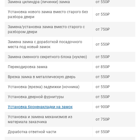
Замена цилиндра (личинки) замка
от 550₽
Установка нового замка вместо старого без
от 550₽
разбора двери
Замена/установка замка вместо старого с
от 750₽
разбором двери
Замена замка с доработкой посадочного
от 550₽
места под новый замок
Замена сменного секретного блока (нуклео)
от 550₽
Перекодировка замка
от 850₽
Врезка замка в металлическую дверь
от 550₽
Установка (врезка) задвижки (ночника)
от 550₽
Установка дверной фурнитуры
от 550₽
Установка броненакладки на замок
от 900₽
Установка и замена механизмов из
от 750₽
материала заказчика
Доработка ответной части
от 550₽