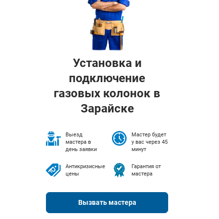
Установка и
подключение
газовых колонок в
Зарайске
Выезд
Мастер будет
мастера в
у вас через 45
день заявки
минут
Антикризисные
Гарантия от
цены
мастера
Вызвать мастера