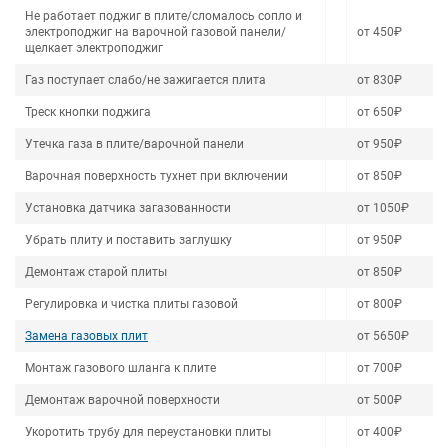
Не работает поджиг в плите/сломалось сопло и
электроподжиг на варочной газовой панели/
от 450₽
щелкает электроподжиг
Газ поступает слабо/не зажигается плита
от 830₽
Треск кнопки поджига
от 650₽
Утечка газа в плите/варочной панели
от 950₽
Варочная поверхность тухнет при включении
от 850₽
Установка датчика загазованности
от 1050₽
Убрать плиту и поставить заглушку
от 950₽
Демонтаж старой плиты
от 850₽
Регулировка и чистка плиты газовой
от 800₽
Замена газовых плит
от 5650₽
Монтаж газового шланга к плите
от 700₽
Демонтаж варочной поверхности
от 500₽
Укоротить трубу для переустановки плиты
от 400₽