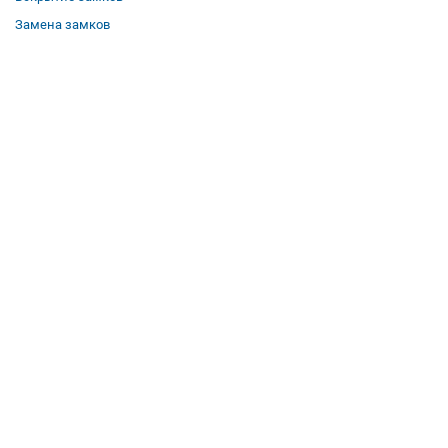
Замена замков
О компании
Гарантии
Отзывы
Вакансии
Контакты
Все услуги
Полезная информация
Где мы работаем
КОНТАКТЫ
Телефон:
8 (958) 579-50-51
Режим работы:
Пн-Вс: с 5:00 до 22:00