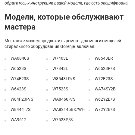
обратитесь к инструкции вашей модели, где есть расшифровка.
Модели, которые обслуживают
мастера
Мы также можем предложить ремонт для многих моделей
стирального оборудования Gorenje, включая:
WA6840S
W7463L
W8543LR
W6523S
W7843L
W6523P/S
W74F23S
W8543LR/S
W72F23S
W6423S
W7523S
WA74SY2B
W84F23P/S
WA8460P/S
W62Y2B/S
W8444T/S
WA82145BK/WH
W72Y2B/S
WA9612
W7523P/S.