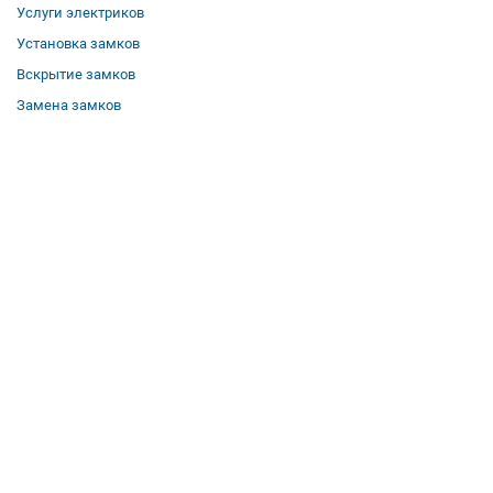
Услуги электриков
Установка замков
Вскрытие замков
Замена замков
О компании
Гарантии
Отзывы
Вакансии
Контакты
Все услуги
Полезная информация
Где мы работаем
КОНТАКТЫ