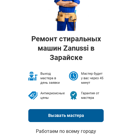
Ремонт стиральных
машин Zanussi в
Зарайске
Выезд
Мастер будет
мастера в
у вас через 45
день заявки
минут
Антикризисные
Гарантия от
цены
мастера
Вызвать мастера
Работаем по всему городу