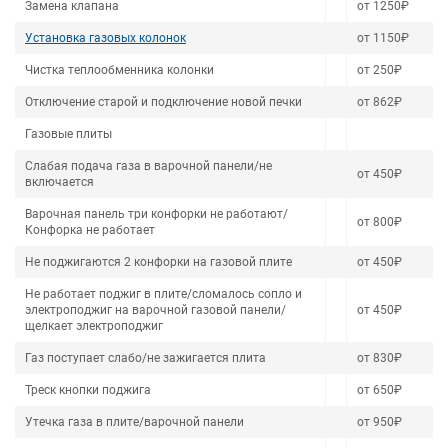
Замена клапана
от 1250₽
Установка газовых колонок
от 1150₽
Чистка теплообменника колонки
от 250₽
Отключение старой и подключение новой печки
от 862₽
Газовые плиты
Слабая подача газа в варочной панели/не
от 450₽
включается
Варочная панель три конфорки не работают/
от 800₽
Конфорка не работает
Не поджигаются 2 конфорки на газовой плите
от 450₽
Не работает поджиг в плите/сломалось сопло и
электроподжиг на варочной газовой панели/
от 450₽
щелкает электроподжиг
Газ поступает слабо/не зажигается плита
от 830₽
Треск кнопки поджига
от 650₽
Утечка газа в плите/варочной панели
от 950₽