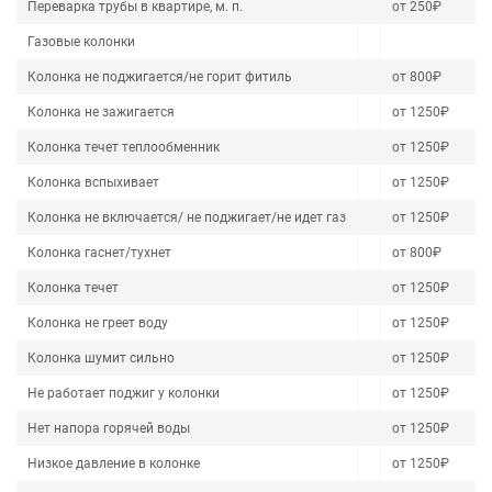
Переварка трубы в квартире, м. п.
от 250₽
Газовые колонки
Колонка не поджигается/не горит фитиль
от 800₽
Колонка не зажигается
от 1250₽
Колонка течет теплообменник
от 1250₽
Колонка вспыхивает
от 1250₽
Колонка не включается/ не поджигает/не идет газ
от 1250₽
Колонка гаснет/тухнет
от 800₽
Колонка течет
от 1250₽
Колонка не греет воду
от 1250₽
Колонка шумит сильно
от 1250₽
Не работает поджиг у колонки
от 1250₽
Нет напора горячей воды
от 1250₽
Низкое давление в колонке
от 1250₽