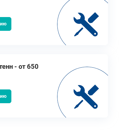
цию
енн - от 650
цию