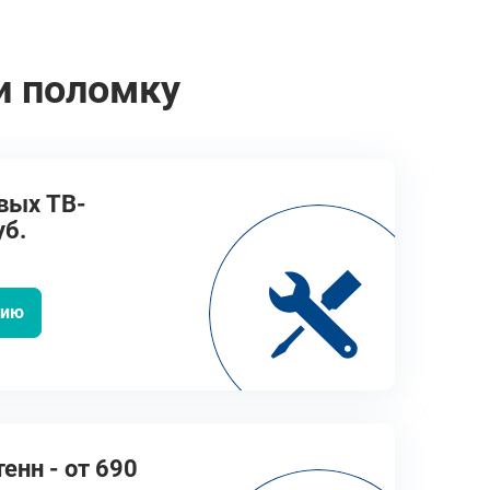
и поломку
вых ТВ-
уб.
цию
енн - от 690