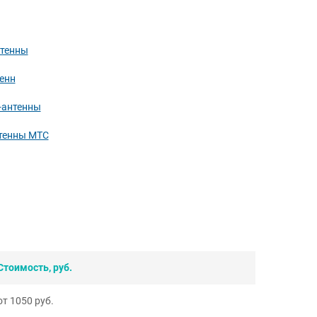
нтенны
енн
-антенны
нтенны МТС
Стоимость, руб.
от 1050 руб.