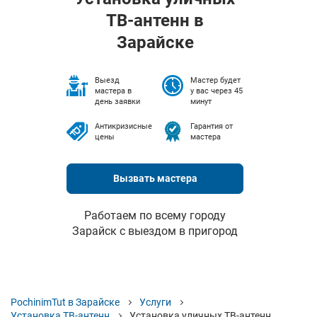
ТВ-антенн в
Зарайске
Выезд
Мастер будет
мастера в
у вас через 45
день заявки
минут
Антикризисные
Гарантия от
цены
мастера
Вызвать мастера
Работаем по всему городу
Зарайск с выездом в пригород
PochinimTut в Зарайске
Услуги
Установка ТВ-антенн
Установка уличных ТВ-антенн