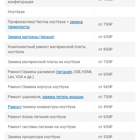
конфигурации
Ноутбуки
Профилактика/Чистка ноутбука +
замена
от 750₽
термопасты
Замена матрицы (экрана)
от 650₽
Компонентный ремонт материнской платы
от 850₽
ноутбука
Замена материнской платы на ноутбуке
от 750₽
Ремонт/Замена разъемов (
питания
, USB, HDMI,
от 650₽
Lan, VGA и др.)
Ремонт/Замена корпуса ноутбука
от 665₽
Ремонт шарниров,
замена петель крышки
от 750₽
Ремонт
/замена клавиатуры ноутбука
от 495₽
Ремонт блока питания ноутбука
от 650₽
Ремонт системы питания на ноутбуке
от 650₽
Замена процессора ноутбука
от 550₽