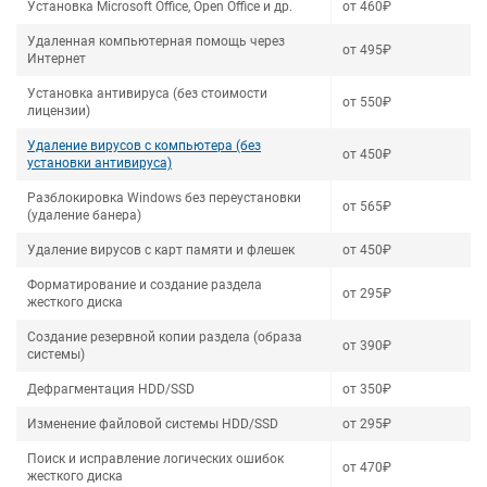
Установка Microsoft Office, Open Office и др.
от 460₽
Удаленная компьютерная помощь через
от 495₽
Интернет
Установка антивируса (без стоимости
от 550₽
лицензии)
Удаление вирусов с компьютера (без
от 450₽
установки антивируса)
Разблокировка Windows без переустановки
от 565₽
(удаление банера)
Удаление вирусов с карт памяти и флешек
от 450₽
Форматирование и создание раздела
от 295₽
жесткого диска
Создание резервной копии раздела (образа
от 390₽
системы)
Дефрагментация HDD/SSD
от 350₽
Изменение файловой системы HDD/SSD
от 295₽
Поиск и исправление логических ошибок
от 470₽
жесткого диска