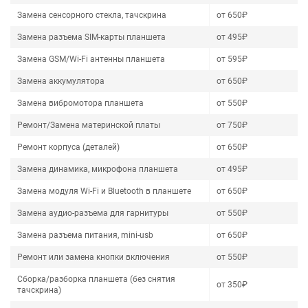
Замена сенсорного стекла, тачскрина
от 650₽
Замена разъема SIM-карты планшета
от 495₽
Замена GSM/Wi-Fi антенны планшета
от 595₽
Замена аккумулятора
от 650₽
Замена вибромотора планшета
от 550₽
Ремонт/Замена материнской платы
от 750₽
Ремонт корпуса (деталей)
от 650₽
Замена динамика, микрофона планшета
от 495₽
Замена модуля Wi-Fi и Bluetooth в планшете
от 650₽
Замена аудио-разъема для гарнитуры
от 550₽
Замена разъема питания, mini-usb
от 650₽
Ремонт или замена кнопки включения
от 550₽
Сборка/разборка планшета (без снятия
от 350₽
тачскрина)