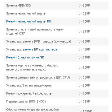
Замена HDD/SSD
от 350₽
Замена материнской платы
от 685₽
Ремонт материнской платы ПК
от 760₽
Замена оперативной памяти, установку
от 295₽
модулей ОЗУ
Установка, замена DVD привода (дисковода)
от 350₽
Установка,
замена БП компьютера
от 450₽
Ремонт блока питания ПК
от 740₽
Замена корпуса системного блока с
от 950₽
переносом комплектующих
Замена центрального процессора (ЦП, CPU)
от 550₽
Установка/Замена видеокарты
от 350₽
Ремонт дискретной видеокарты
от 750₽
Перепрошивка BIOS (БИОС)
от 635₽
Сборка компьютера на заказ любой
от 1650₽