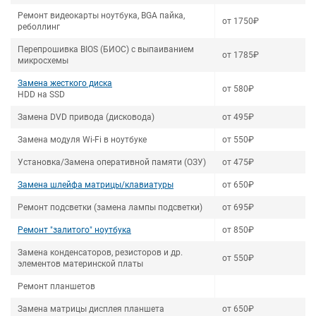
Ремонт видеокарты ноутбука, BGA пайка,
от 1750₽
реболлинг
Перепрошивка BIOS (БИОС) с выпаиванием
от 1785₽
микросхемы
Замена жесткого диска
от 580₽
HDD на SSD
Замена DVD привода (дисковода)
от 495₽
Замена модуля Wi-Fi в ноутбуке
от 550₽
Установка/Замена оперативной памяти (ОЗУ)
от 475₽
Замена шлейфа матрицы/клавиатуры
от 650₽
Ремонт подсветки (замена лампы подсветки)
от 695₽
Ремонт "залитого" ноутбука
от 850₽
Замена конденсаторов, резисторов и др.
от 550₽
элементов материнской платы
Ремонт планшетов
Замена матрицы дисплея планшета
от 650₽