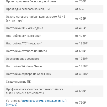
Проектирование беспроводной сети
от 750₽
Прокладка сетевого кабеля, 1 м
от 50₽
Обжим сетевого кабеля коннектором RJ-45
от 495₽
(витая пара)
Настройка 3G и 4G модема
от 495₽
Настройка SIP телефонии
от 495₽
Настройка АТС "под ключ"
от 1850₽
Настройка сетевого принтера
от 650₽
Обслуживание серверов
от 1250₽
Настройка Windows Server
от 1850₽
Настройка сервера на базе Linux
от 4350₽
Стационарные ПК
Профилактика - Чистка системного блока
от 650₽
пыли + замена термопасты
Установка/
замена системы охлаждения ЦП
от 750₽
(кулера)