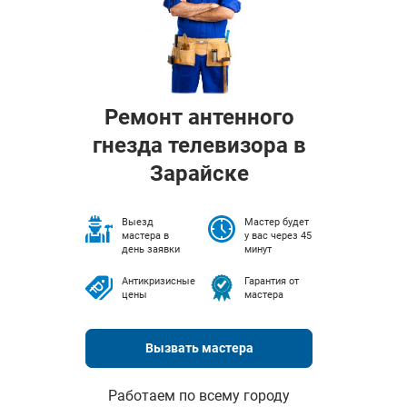
Ремонт антенного
гнезда телевизора в
Зарайске
Выезд
Мастер будет
мастера в
у вас через 45
день заявки
минут
Антикризисные
Гарантия от
цены
мастера
Вызвать мастера
Работаем по всему городу