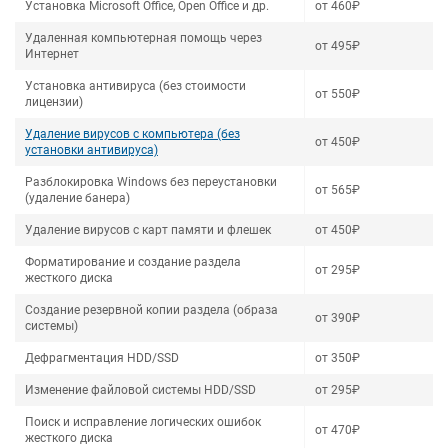
Установка Microsoft Office, Open Office и др.
от 460₽
Удаленная компьютерная помощь через
от 495₽
Интернет
Установка антивируса (без стоимости
от 550₽
лицензии)
Удаление вирусов с компьютера (без
от 450₽
установки антивируса)
Разблокировка Windows без переустановки
от 565₽
(удаление банера)
Удаление вирусов с карт памяти и флешек
от 450₽
Форматирование и создание раздела
от 295₽
жесткого диска
Создание резервной копии раздела (образа
от 390₽
системы)
Дефрагментация HDD/SSD
от 350₽
Изменение файловой системы HDD/SSD
от 295₽
Поиск и исправление логических ошибок
от 470₽
жесткого диска