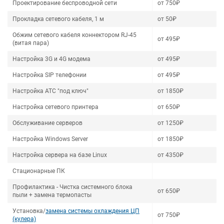
Проектирование беспроводной сети
от 750₽
Прокладка сетевого кабеля, 1 м
от 50₽
Обжим сетевого кабеля коннектором RJ-45
от 495₽
(витая пара)
Настройка 3G и 4G модема
от 495₽
Настройка SIP телефонии
от 495₽
Настройка АТС "под ключ"
от 1850₽
Настройка сетевого принтера
от 650₽
Обслуживание серверов
от 1250₽
Настройка Windows Server
от 1850₽
Настройка сервера на базе Linux
от 4350₽
Стационарные ПК
Профилактика - Чистка системного блока
от 650₽
пыли + замена термопасты
Установка/
замена системы охлаждения ЦП
от 750₽
(кулера)