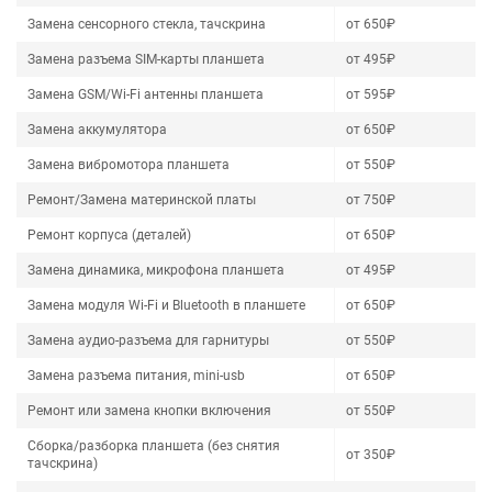
Замена сенсорного стекла, тачскрина
от 650₽
Замена разъема SIM-карты планшета
от 495₽
Замена GSM/Wi-Fi антенны планшета
от 595₽
Замена аккумулятора
от 650₽
Замена вибромотора планшета
от 550₽
Ремонт/Замена материнской платы
от 750₽
Ремонт корпуса (деталей)
от 650₽
Замена динамика, микрофона планшета
от 495₽
Замена модуля Wi-Fi и Bluetooth в планшете
от 650₽
Замена аудио-разъема для гарнитуры
от 550₽
Замена разъема питания, mini-usb
от 650₽
Ремонт или замена кнопки включения
от 550₽
Сборка/разборка планшета (без снятия
от 350₽
тачскрина)