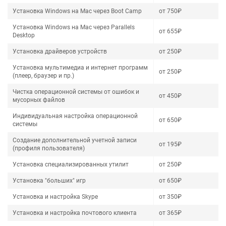
Установка Windows на Mac через Boot Camp
от 750₽
Установка Windows на Mac через Parallels
от 655₽
Desktop
Установка драйверов устройств
от 250₽
Установка мультимедиа и интернет программ
от 250₽
(плеер, браузер и пр.)
Чистка операционной системы от ошибок и
от 450₽
мусорных файлов
Индивидуальная настройка операционной
от 650₽
системы
Создание дополнительной учетной записи
от 195₽
(профиля пользователя)
Установка специализированных утилит
от 250₽
Установка "больших" игр
от 650₽
Установка и настройка Skype
от 350₽
Установка и настройка почтового клиента
от 365₽