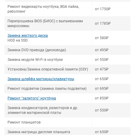
Ремонт видеокарты ноутбука, BGA пайка,
от 1750₽
реболлинг
Перепрошивка BIOS (БИОС) с выпаиванием
от 1785₽
микросхемы
Замена жесткого диска
от 580₽
HDD на SSD
Замена DVD привода (дисковода)
от 495₽
Замена модуля Wi-Fi в ноутбуке
от 550₽
Установка/Замена оперативной памяти (ОЗУ)
от 475₽
Замена шлейфа матрицы/клавиатуры
от 650₽
Ремонт подсветки (замена лампы подсветки)
от 695₽
Ремонт "залитого" ноутбука
от 850₽
Замена конденсаторов, резисторов и др.
от 550₽
элементов материнской платы
Ремонт планшетов
Замена матрицы дисплея планшета
от 650₽