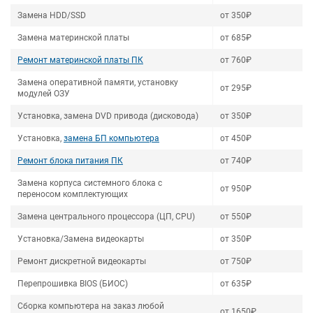
Замена HDD/SSD
от 350₽
Замена материнской платы
от 685₽
Ремонт материнской платы ПК
от 760₽
Замена оперативной памяти, установку
от 295₽
модулей ОЗУ
Установка, замена DVD привода (дисковода)
от 350₽
Установка,
замена БП компьютера
от 450₽
Ремонт блока питания ПК
от 740₽
Замена корпуса системного блока с
от 950₽
переносом комплектующих
Замена центрального процессора (ЦП, CPU)
от 550₽
Установка/Замена видеокарты
от 350₽
Ремонт дискретной видеокарты
от 750₽
Перепрошивка BIOS (БИОС)
от 635₽
Сборка компьютера на заказ любой
от 1650₽