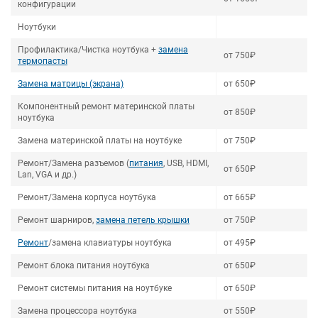
конфигурации
Ноутбуки
Профилактика/Чистка ноутбука +
замена
от 750₽
термопасты
Замена матрицы (экрана)
от 650₽
Компонентный ремонт материнской платы
от 850₽
ноутбука
Замена материнской платы на ноутбуке
от 750₽
Ремонт/Замена разъемов (
питания
, USB, HDMI,
от 650₽
Lan, VGA и др.)
Ремонт/Замена корпуса ноутбука
от 665₽
Ремонт шарниров,
замена петель крышки
от 750₽
Ремонт
/замена клавиатуры ноутбука
от 495₽
Ремонт блока питания ноутбука
от 650₽
Ремонт системы питания на ноутбуке
от 650₽
Замена процессора ноутбука
от 550₽