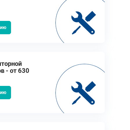
цию
яторной
в - от 630
цию