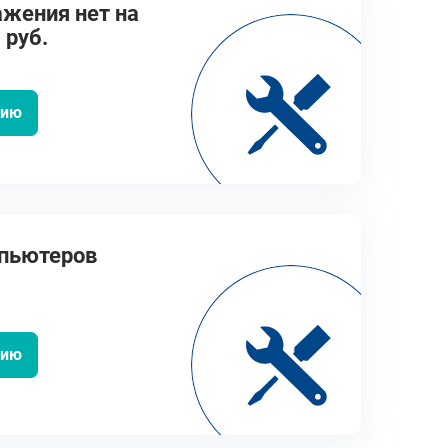
ажения нет на
 руб.
цию
мпьютеров
цию