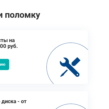
и поломку
сты на
00 руб.
цию
диска - от