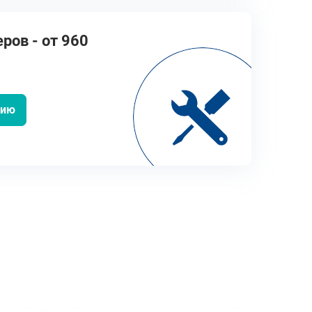
ров - от 960
цию