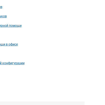
ов
уков
ерной помощи
щи в офисе
й конфигурации