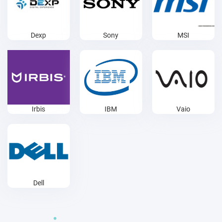
Dexp
Sony
MSI
Irbis
IBM
Vaio
Dell