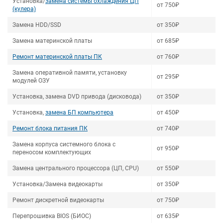
Установка/
замена системы охлаждения ЦП
от 750₽
(кулера)
Замена HDD/SSD
от 350₽
Замена материнской платы
от 685₽
Ремонт материнской платы ПК
от 760₽
Замена оперативной памяти, установку
от 295₽
модулей ОЗУ
Установка, замена DVD привода (дисковода)
от 350₽
Установка,
замена БП компьютера
от 450₽
Ремонт блока питания ПК
от 740₽
Замена корпуса системного блока с
от 950₽
переносом комплектующих
Замена центрального процессора (ЦП, CPU)
от 550₽
Установка/Замена видеокарты
от 350₽
Ремонт дискретной видеокарты
от 750₽
Перепрошивка BIOS (БИОС)
от 635₽