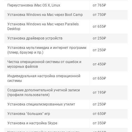
Переустановка iMac OS X, Linux
от 765₽
Установка Windows на Mac через Boot Camp
от 750₽
Установка Windows на Mac через Parallels
от 655₽
Desktop
Установка драйверов устройств
от 250₽
Установка мультимедиа и интернет программ
от 250₽
(плеер, браузер и пр.)
Чистка операционной системы от ошибок и
от 450₽
мусорных файлов
Индивидуальная настройка операционной
от 650₽
системы
Создание дополнительной учетной записи
от 195₽
(профиля пользователя)
Установка специализированных утилит
от 250₽
Установка "больших" игр
от 650₽
Установка и настройка Skype
от 350₽