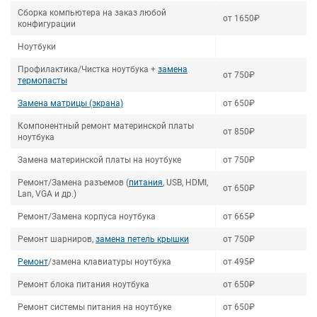
Сборка компьютера на заказ любой
от 1650₽
конфигурации
Ноутбуки
Профилактика/Чистка ноутбука +
замена
от 750₽
термопасты
Замена матрицы (экрана)
от 650₽
Компонентный ремонт материнской платы
от 850₽
ноутбука
Замена материнской платы на ноутбуке
от 750₽
Ремонт/Замена разъемов (
питания
, USB, HDMI,
от 650₽
Lan, VGA и др.)
Ремонт/Замена корпуса ноутбука
от 665₽
Ремонт шарниров,
замена петель крышки
от 750₽
Ремонт
/замена клавиатуры ноутбука
от 495₽
Ремонт блока питания ноутбука
от 650₽
Ремонт системы питания на ноутбуке
от 650₽