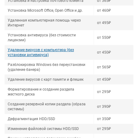
Установка и настройка почтового клиента
от 365₽
Установка Microsoft Office, Open Office и др.
от 460₽
Удаленная компьютерная помощь через
от 495₽
Интернет
Установка антивируса (без стоимости
от 550₽
лицензии)
Удаление вирусов с компьютера (без
от 450₽
установки антивируса)
Разблокировка Windows без переустановки
от 565₽
(удаление банера)
Удаление вирусов с карт памяти и флешек
от 450₽
Форматирование и создание раздела
от 295₽
жесткого диска
Создание резервной копии раздела (образа
от 390₽
системы)
Дефрагментация HDD/SSD
от 350₽
Изменение файловой системы HDD/SSD
от 295₽