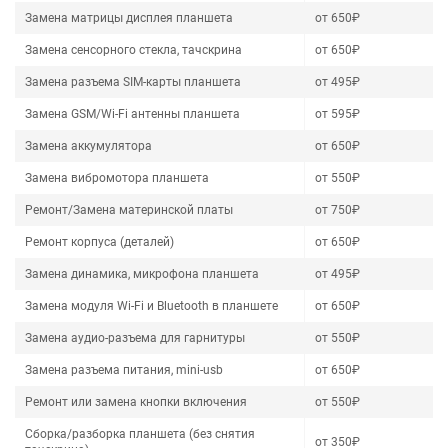
Замена матрицы дисплея планшета
от 650₽
Замена сенсорного стекла, тачскрина
от 650₽
Замена разъема SIM-карты планшета
от 495₽
Замена GSM/Wi-Fi антенны планшета
от 595₽
Замена аккумулятора
от 650₽
Замена вибромотора планшета
от 550₽
Ремонт/Замена материнской платы
от 750₽
Ремонт корпуса (деталей)
от 650₽
Замена динамика, микрофона планшета
от 495₽
Замена модуля Wi-Fi и Bluetooth в планшете
от 650₽
Замена аудио-разъема для гарнитуры
от 550₽
Замена разъема питания, mini-usb
от 650₽
Ремонт или замена кнопки включения
от 550₽
Сборка/разборка планшета (без снятия
от 350₽