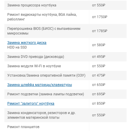
Замена процессора ноутбука
от 550₽
Ремонт видеокарты ноутбука, BGA пайка,
от 1750₽
реболлинг
Перепрошивка BIOS (БИОС) с выпаиванием
от 1785₽
микросхемы
Замена жесткого диска
от 580₽
HDD на SSD
Замена DVD привода (дисковода)
от 495₽
Замена модуля Wi-Fi в ноутбуке
от 550₽
Установка/Замена оперативной памяти (ОЗУ)
от 475₽
Замена шлейфа матрицы/клавиатуры
от 650₽
Ремонт подсветки (замена лампы подсветки)
от 695₽
Ремонт "залитого" ноутбука
от 850₽
Замена конденсаторов, резисторов и др.
от 550₽
элементов материнской платы
Ремонт планшетов