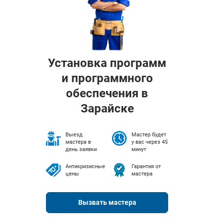
Установка программ
и программного
обеспечения в
Зарайске
Выезд
Мастер будет
мастера в
у вас через 45
день заявки
минут
Антикризисные
Гарантия от
цены
мастера
Вызвать мастера