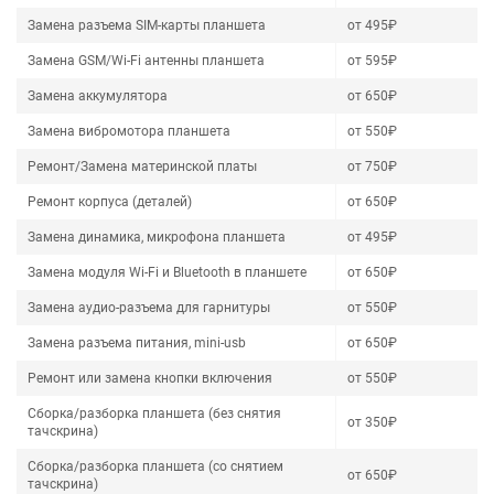
Замена разъема SIM-карты планшета
от 495₽
Замена GSM/Wi-Fi антенны планшета
от 595₽
Замена аккумулятора
от 650₽
Замена вибромотора планшета
от 550₽
Ремонт/Замена материнской платы
от 750₽
Ремонт корпуса (деталей)
от 650₽
Замена динамика, микрофона планшета
от 495₽
Замена модуля Wi-Fi и Bluetooth в планшете
от 650₽
Замена аудио-разъема для гарнитуры
от 550₽
Замена разъема питания, mini-usb
от 650₽
Ремонт или замена кнопки включения
от 550₽
Сборка/разборка планшета (без снятия
от 350₽
тачскрина)
Сборка/разборка планшета (со снятием
от 650₽
тачскрина)