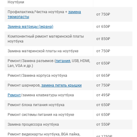
Ноутбуки
Профилактика/Чистка ноутбука +
замена
от 750₽
термопасты
Замена матрицы (экрана)
от 650₽
Компонентный ремонт материнской платы
от 850₽
ноутбука
Замена материнской платы на ноутбуке
от 750₽
Ремонт/Замена разъемов (
питания
, USB, HDMI,
от 650₽
Lan, VGA и др.)
Ремонт/Замена корпуса ноутбука
от 665₽
Ремонт шарниров,
замена петель крышки
от 750₽
Ремонт
/замена клавиатуры ноутбука
от 495₽
Ремонт блока питания ноутбука
от 650₽
Ремонт системы питания на ноутбуке
от 650₽
Замена процессора ноутбука
от 550₽
Ремонт видеокарты ноутбука, BGA пайка,
от 1750₽