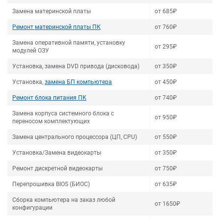
Замена материнской платы
от 685₽
Ремонт материнской платы ПК
от 760₽
Замена оперативной памяти, установку
от 295₽
модулей ОЗУ
Установка, замена DVD привода (дисковода)
от 350₽
Установка,
замена БП компьютера
от 450₽
Ремонт блока питания ПК
от 740₽
Замена корпуса системного блока с
от 950₽
переносом комплектующих
Замена центрального процессора (ЦП, CPU)
от 550₽
Установка/Замена видеокарты
от 350₽
Ремонт дискретной видеокарты
от 750₽
Перепрошивка BIOS (БИОС)
от 635₽
Сборка компьютера на заказ любой
от 1650₽
конфигурации