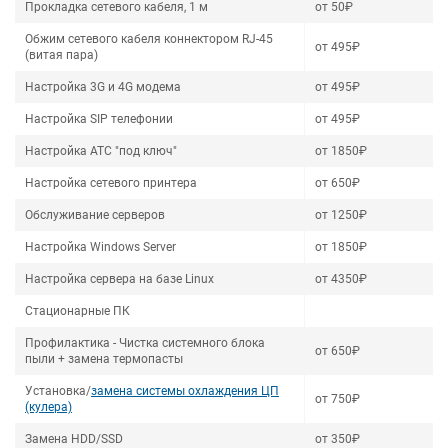
Прокладка сетевого кабеля, 1 м
от 50₽
Обжим сетевого кабеля коннектором RJ-45
от 495₽
(витая пара)
Настройка 3G и 4G модема
от 495₽
Настройка SIP телефонии
от 495₽
Настройка АТС "под ключ"
от 1850₽
Настройка сетевого принтера
от 650₽
Обслуживание серверов
от 1250₽
Настройка Windows Server
от 1850₽
Настройка сервера на базе Linux
от 4350₽
Стационарные ПК
Профилактика - Чистка системного блока
от 650₽
пыли + замена термопасты
Установка/
замена системы охлаждения ЦП
от 750₽
(кулера)
Замена HDD/SSD
от 350₽