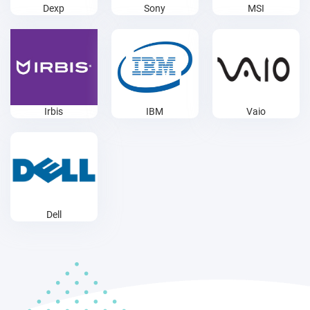
Dexp
Sony
MSI
Irbis
IBM
Vaio
Dell