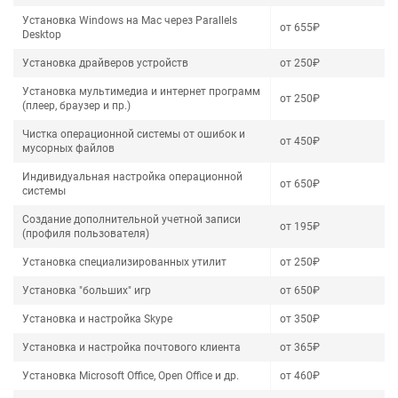
Установка Windows на Mac через Parallels
от 655₽
Desktop
Установка драйверов устройств
от 250₽
Установка мультимедиа и интернет программ
от 250₽
(плеер, браузер и пр.)
Чистка операционной системы от ошибок и
от 450₽
мусорных файлов
Индивидуальная настройка операционной
от 650₽
системы
Создание дополнительной учетной записи
от 195₽
(профиля пользователя)
Установка специализированных утилит
от 250₽
Установка "больших" игр
от 650₽
Установка и настройка Skype
от 350₽
Установка и настройка почтового клиента
от 365₽
Установка Microsoft Office, Open Office и др.
от 460₽