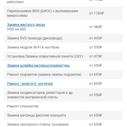
реболлинг
Перепрошивка BIOS (БИОС) с выпаиванием
от 1785₽
микросхемы
Замена жесткого диска
от 580₽
HDD на SSD
Замена DVD привода (дисковода)
от 495₽
Замена модуля Wi-Fi в ноутбуке
от 550₽
Установка/Замена оперативной памяти (ОЗУ)
от 475₽
Замена шлейфа матрицы/клавиатуры
от 650₽
Ремонт подсветки (замена лампы подсветки)
от 695₽
Ремонт "залитого" ноутбука
от 850₽
Замена конденсаторов, резисторов и др.
от 550₽
элементов материнской платы
Ремонт планшетов
Замена матрицы дисплея планшета
от 650₽
Замена сенсорного стекла, тачскрина
от 650₽