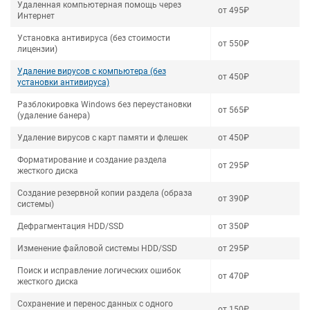
Удаленная компьютерная помощь через
от 495₽
Интернет
Установка антивируса (без стоимости
от 550₽
лицензии)
Удаление вирусов с компьютера (без
от 450₽
установки антивируса)
Разблокировка Windows без переустановки
от 565₽
(удаление банера)
Удаление вирусов с карт памяти и флешек
от 450₽
Форматирование и создание раздела
от 295₽
жесткого диска
Создание резервной копии раздела (образа
от 390₽
системы)
Дефрагментация HDD/SSD
от 350₽
Изменение файловой системы HDD/SSD
от 295₽
Поиск и исправление логических ошибок
от 470₽
жесткого диска
Сохранение и перенос данных с одного
от 150₽