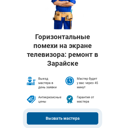
Горизонтальные
помехи на экране
телевизора: ремонт в
Зарайске
Выезд
Мастер будет
мастера в
у вас через 45
день заявки
минут
Антикризисные
Гарантия от
цены
мастера
Вызвать мастера