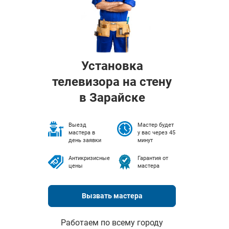
Установка
телевизора на стену
в Зарайске
Выезд
Мастер будет
мастера в
у вас через 45
день заявки
минут
Антикризисные
Гарантия от
цены
мастера
Вызвать мастера
Работаем по всему городу