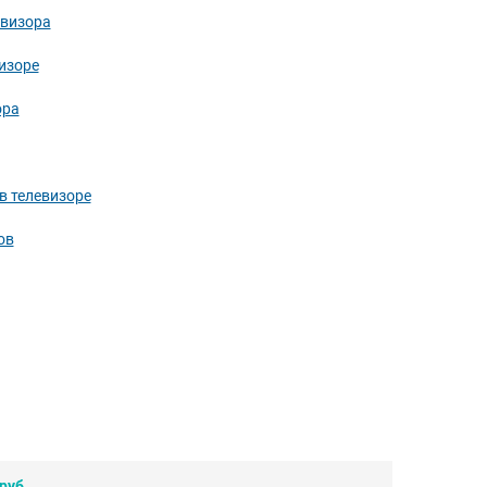
евизора
изоре
ора
в телевизоре
ов
руб.