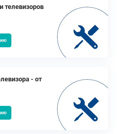
и телевизоров
цию
левизора - от
цию