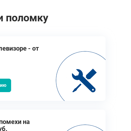
и поломку
левизоре - от
цию
помехи на
уб.