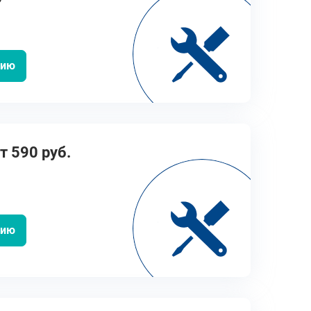
цию
т 590 руб.
цию