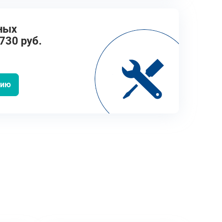
ных
730 руб.
цию